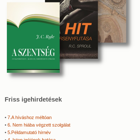
Friss igehirdetések
•
7.A híváshoz méltóan
•
6. Nem hiába végzett szolgálat
•
5.Példamutató hírnév
•
4. Isten igéjének hatása