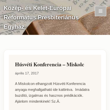
Közép- és Kelet-Európai
Skip
Református Presbiteriánus
to
content
Egyház
Húsvéti Konferencia – Miskolc
április 17, 2017
A Miskolcon elhangzott Húsvéti Konferencia
anyaga meghallgatható ide kattintva. Imádatra
buzdító, izgalmas és hasznos prédikációk.
Ajánlom mindenkinek! Sz.Á.