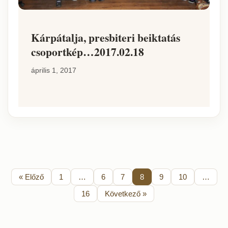
Kárpátalja, presbiteri beiktatás
csoportkép…2017.02.18
április 1, 2017
« Előző
1
…
6
7
8
9
10
…
16
Következő »