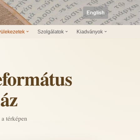
English
ülekezetek
Szolgálatok
Kiadványok
eformátus
ház
 a térképen