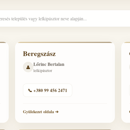
Beregszász
Lőrinc Bertalan
👤
lelkipásztor
📞 +380 99 456 2471
Gyülekezet oldala ➔