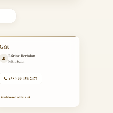
Gát
Lőrinc Bertalan
👤
lelkipásztor
📞 +380 99 456 2471
Gyülekezet oldala ➔