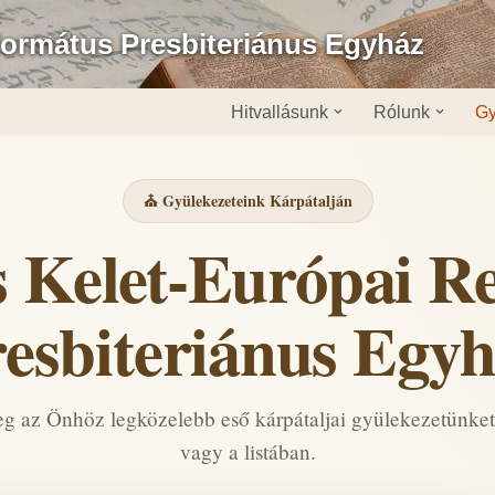
formátus Presbiteriánus Egyház
Hitvallásunk
Rólunk
Gy
⛪ Gyülekezeteink Kárpátalján
s Kelet-Európai R
esbiteriánus Egy
g az Önhöz legközelebb eső kárpátaljai gyülekezetünket
vagy a listában.