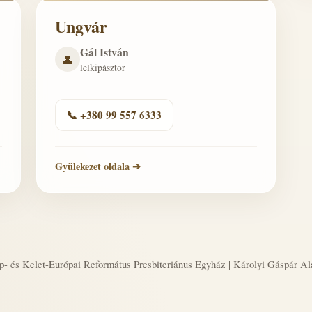
Ungvár
Gál István
👤
lelkipásztor
📞 +380 99 557 6333
Gyülekezet oldala ➔
- és Kelet-Európai Református Presbiteriánus Egyház | Károlyi Gáspár Al