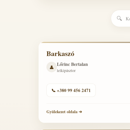
🔍
Barkaszó
Lőrinc Bertalan
👤
lelkipásztor
📞 +380 99 456 2471
Gyülekezet oldala ➔