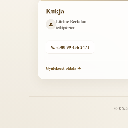
Kukja
Lőrinc Bertalan
👤
lelkipásztor
📞 +380 99 456 2471
Gyülekezet oldala ➔
© Közép