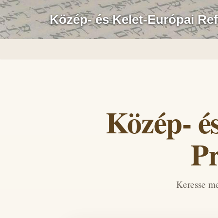
Közép- és Kelet-Európai Re
Skip
to
content
Közép- é
Pr
Keresse me