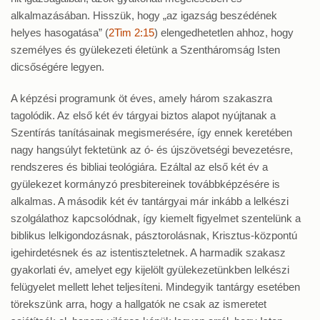
alkalmazásában. Hisszük, hogy „az igazság beszédének
helyes hasogatása” (
2Tim 2:15
) elengedhetetlen ahhoz, hogy
személyes és gyülekezeti életünk a Szentháromság Isten
dicsőségére legyen.
A képzési programunk öt éves, amely három szakaszra
tagolódik. Az első két év tárgyai biztos alapot nyújtanak a
Szentírás tanításainak megismerésére, így ennek keretében
nagy hangsúlyt fektetünk az ó- és újszövetségi bevezetésre,
rendszeres és bibliai teológiára. Ezáltal az első két év a
gyülekezet kormányzó presbitereinek továbbképzésére is
alkalmas. A második két év tantárgyai már inkább a lelkészi
szolgálathoz kapcsolódnak, így kiemelt figyelmet szentelünk a
biblikus lelkigondozásnak, pásztorolásnak, Krisztus-központú
igehirdetésnek és az istentiszteletnek. A harmadik szakasz
gyakorlati év, amelyet egy kijelölt gyülekezetünkben lelkészi
felügyelet mellett lehet teljesíteni. Mindegyik tantárgy esetében
törekszünk arra, hogy a hallgatók ne csak az ismeretet