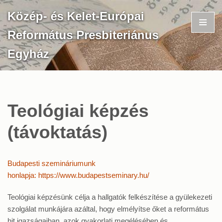
Közép- és Kelet-Európai
Skip
Református Presbiteriánus
to
content
Egyház
Teológiai képzés
(távoktatás)
Budapesti szemináriumunk
honlapja:
https://www.budapestseminary.
hu/
Teológiai képzésünk célja a hallgatók felkészítése a gyülekezeti
szolgálat munkájára azáltal, hogy elmélyítse őket a református
hit igazságaiban, azok gyakorlati megélésében és