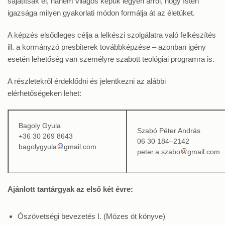
sajátítsák el, hanem világos képük legyen arról, hogy Isten
igazsága milyen gyakorlati módon formálja át az életüket.
A képzés elsődleges célja a lelkészi szolgálatra való felkészítés
ill. a kormányzó presbiterek továbbképzése – azonban igény
esetén lehetőség van személyre szabott teológiai programra is.
A részletekről érdeklődni és jelentkezni az alábbi
elérhetőségeken lehet:
Bagoly Gyula
Szabó Péter András
+36 30 269 8643
06 30 184–2142
bagolygyula
gmail.com
peter.a.szabo
gmail.com
Ajánlott tantárgyak az első két évre:
Ószövetségi bevezetés I. (Mózes öt könyve)