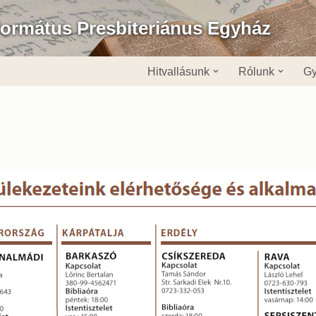
formátus Presbiteriánus Egyház
Hitvallásunk
Rólunk
Gy