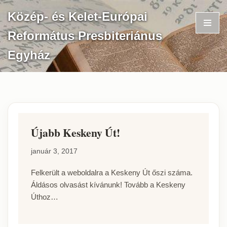
Közép- és Kelet-Európai
Skip
Református Presbiteriánus
to
content
Egyház
Újabb Keskeny Út!
január 3, 2017
Felkerült a weboldalra a Keskeny Út őszi száma.
Áldásos olvasást kívánunk! Tovább a Keskeny
Úthoz…