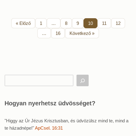
« Előző
1
…
8
9
10
11
12
…
16
Következő »
Hogyan nyerhetsz üdvösséget?
"Higgy az Úr Jézus Krisztusban, és üdvözülsz mind te, mind a
te házadnépe!"
ApCsel. 16:31