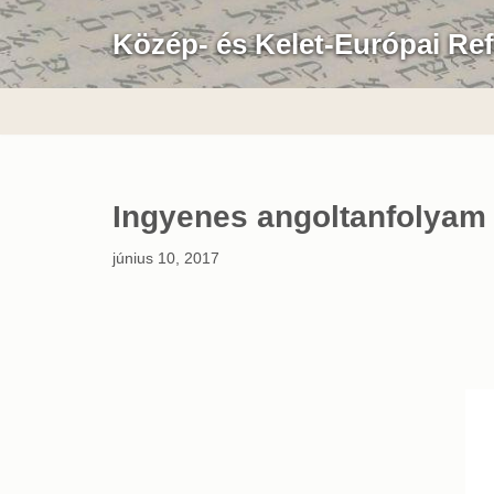
Közép- és Kelet-Európai Re
Skip
to
content
Ingyenes angoltanfolyam
június 10, 2017