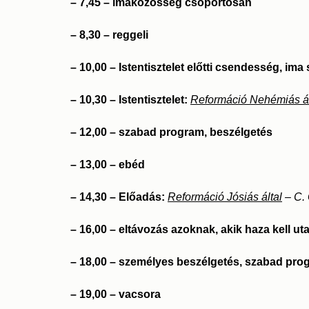
– 7,45 – imaközösség csoportosan
– 8,30 – reggeli
– 10,00 – Istentisztelet előtti csendesség, i
– 10,30 – Istentisztelet:
Reformáció Nehémiás ál
– 12,00 – szabad program, beszélgetés
– 13,00 – ebéd
– 14,30 – Előadás:
Reformáció Jósiás által
– C.
– 16,00 – eltávozás azoknak, akik haza kell u
– 18,00 – személyes beszélgetés, szabad pro
– 19,00 – vacsora