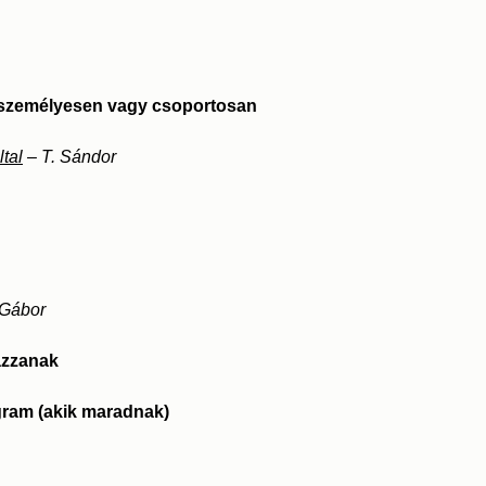
ma személyesen vagy csoportosan
tal
– T. Sándor
 Gábor
tazzanak
gram (akik maradnak)