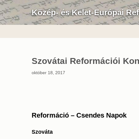
Közép- és Kelet-Európai Re
Skip
to
content
Szovátai Reformációi Kon
október 18, 2017
Reformáció – Csendes Napok
Szováta