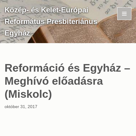
Közép- és Kelet-Európai
Skip
Református Presbiteriánus
to
content
Egyház
Reformáció és Egyház –
Meghívó előadásra
(Miskolc)
október 31, 2017