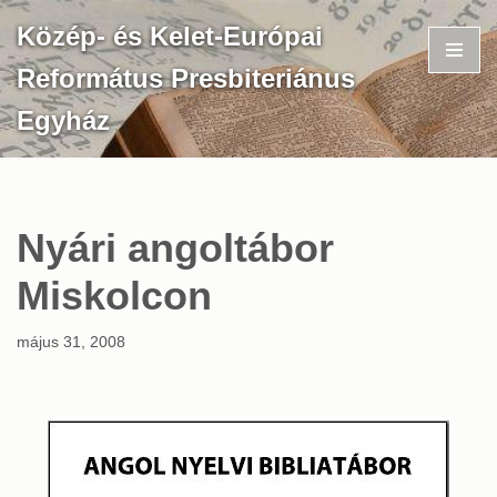
Közép- és Kelet-Európai
Skip
Református Presbiteriánus
to
content
Egyház
Nyári angoltábor
Miskolcon
május 31, 2008