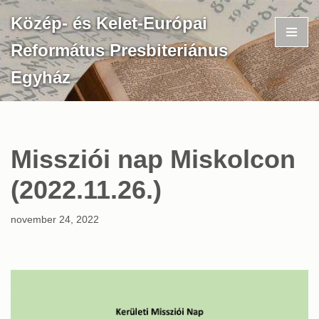
Közép- és Kelet-Európai
Skip
Református Presbiteriánus
to
content
Egyház
Missziói nap Miskolcon
(2022.11.26.)
november 24, 2022