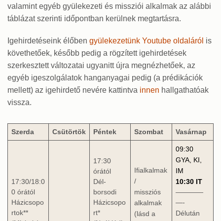
valamint egyéb gyülekezeti és missziói alkalmak az alábbi
táblázat szerinti időpontban kerülnek megtartásra.
Igehirdetéseink élőben
gyülekezetünk Youtube oldaláról
is
követhetőek, később pedig a rögzített igehirdetések
szerkesztett változatai ugyanitt újra megnézhetőek, az
egyéb igeszolgálatok hanganyagai pedig (a prédikációk
mellett) az igehirdető nevére kattintva
innen
hallgathatóak
vissza.
Szerda
Csütörtök
Péntek
Szombat
Vasárnap
09:30
GYA, KI,
17:30
Ifialkalmak
IM
órától
/
10:30 IT
17:30/18:0
Dél-
missziós
0 órától
borsodi
————
Házicsopo
Házicsopo
alkalmak
—-
rtok**
rt*
Délután
(lásd a