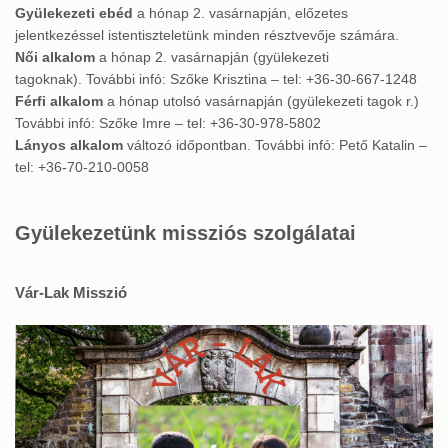
Gyülekezeti ebéd
a hónap 2. vasárnapján, előzetes
jelentkezéssel istentiszteletünk minden résztvevője számára.
Női alkalom
a hónap 2. vasárnapján (gyülekezeti
tagoknak). További infó: Szőke Krisztina – tel: +36-30-667-1248
Férfi alkalom
a hónap utolsó vasárnapján (gyülekezeti tagok r.)
További infó: Szőke Imre – tel: +36-30-978-5802
Lányos alkalom
változó időpontban. További infó: Pető Katalin –
tel: +36-70-210-0058
Gyülekezetünk missziós szolgálatai
Vár-Lak Misszió