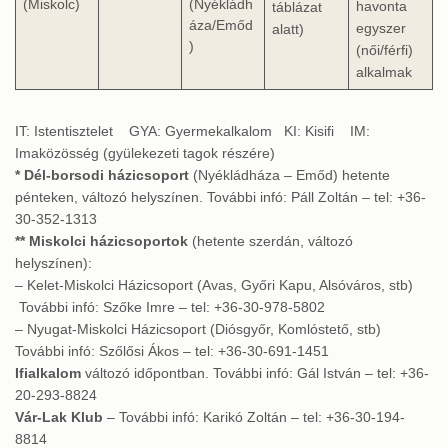
(Miskolc)
(Nyékládh
havonta
táblázat
áza/Emőd
egyszer
alatt)
)
(női/férfi)
alkalmak
IT: Istentisztelet GYA: Gyermekalkalom KI: Kisifi IM:
Imaközösség (gyülekezeti tagok részére)
* Dél-borsodi házicsoport
(Nyékládháza – Emőd) hetente
pénteken, változó helyszínen. További infó: Páll Zoltán – tel: +36-
30-352-1313
** Miskolci házicsoportok
(hetente szerdán, változó
helyszínen):
– Kelet-Miskolci Házicsoport (Avas, Győri Kapu, Alsóváros, stb)
További infó: Szőke Imre – tel: +36-30-978-5802
– Nyugat-Miskolci Házicsoport (Diósgyőr, Komlóstető, stb)
További infó: Szőlősi Ákos – tel: +36-30-691-1451
Ifialkalom
változó időpontban. További infó: Gál István – tel: +36-
20-293-8824
Vár-Lak Klub
– További infó: Karikó Zoltán – tel: +36-30-194-
8814