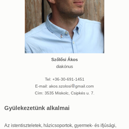
Szőlősi Ákos
diakónus
Tel: +36-30-691-1451
E-mail: akos.szolosi
gmail.com
Cím: 3535 Miskolc, Csipkés u. 7.
Gyülekezetünk alkalmai
Az istentiszteletek, házicsoportok, gyermek- és ifjúsági,