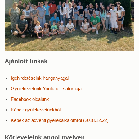
Ajánlott linkek
Igehirdetéseink hanganyagai
Gyülekezetünk Youtube csatornája
Facebook oldalunk
Képek gyülekezetünkből
Képek az adventi gyerekalkalomról (2018.12.22)
Körleveleink angol nyelven