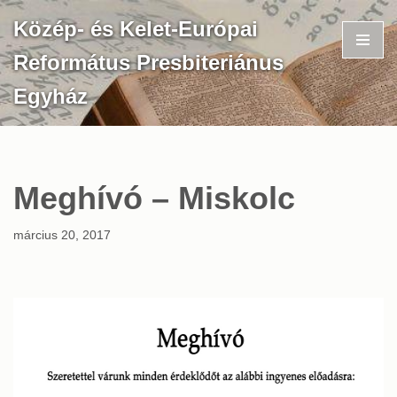
Közép- és Kelet-Európai
Skip
Református Presbiteriánus
to
content
Egyház
Meghívó – Miskolc
március 20, 2017