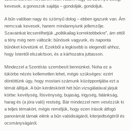
kevesek, a gonoszok sajátja – gondolják, gondoljuk.
A bűn valóban nagy és szörnyű dolog – ebben igazunk van. Ám
nemcsak kevesek, hanem mindannyiunk jellemzője.
Szavainkat lecserélhetjük „politikailag korrektebbekre”, ám ettől
a tény még nem változik: bűnösek vagyunk, és naponta
bűnöket követünk el. Ezekből a legkisebb is elegendő ahhoz,
hogy Istentől elszakítson, és a kárhozatra juttasson.
Mindezzel a Szentírás szembesít bennünket. Noha ez a
tükörbe nézés kellemetlen lehet, mégis szükséges: ezért
döntöttünk úgy, hogy mostani számunk középpontjába ezt a
témát állítjuk. A bűn kérdéskörét hét bűn vizsgálatával járjuk
körbe: kevélység, fösvénység, bujaság, irigység, falánkság,
harag és (a jóra való) restség. Bár mindezzel nem vesézzük ki
a teljes témakört, mégis reméljük, hogy ezen írások átfogó
panorámát tárnak elénk a bűn valódiságáról, kiterjedtségéről és
ocsmányságáról.