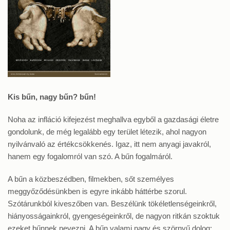
Kis bűn, nagy bűn? bűn!
Noha az infláció kifejezést meghallva egyből a gazdasági életre
gondolunk, de még legalább egy terület létezik, ahol nagyon
nyilvánvaló az értékcsökkenés. Igaz, itt nem anyagi javakról,
hanem egy fogalomról van szó. A bűn fogalmáról.
A bűn a közbeszédben, filmekben, sőt személyes
meggyőződésünkben is egyre inkább háttérbe szorul.
Szótárunkból kiveszőben van. Beszélünk tökéletlenségeinkről,
hiányosságainkról, gyengeségeinkről, de nagyon ritkán szoktuk
ezeket bűnnek nevezni. A bűn valami nagy és szörnyű dolog;