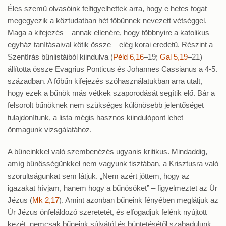
Éles szemű olvasóink felfigyelhettek arra, hogy e hetes fogat
megegyezik a köztudatban hét főbűnnek nevezett vétséggel.
Maga a kifejezés – annak ellenére, hogy többnyire a katolikus
egyház tanításaival kötik össze – elég korai eredetű. Részint a
Szentírás bűnlistáiból kiindulva (
Péld 6,16
–19;
Gal 5,19
–21)
állította össze Evagrius Ponticus és Johannes Cassianus a 4-5.
században. A főbűn kifejezés szóhasználatukban arra utalt,
hogy ezek a bűnök más vétkek szaporodását segítik elő. Bár a
felsorolt bűnöknek nem szükséges különösebb jelentőséget
tulajdonítunk, a lista mégis hasznos kiindulópont lehet
önmagunk vizsgálatához.
A bűneinkkel való szembenézés ugyanis kritikus. Mindaddig,
amíg bűnösségünkkel nem vagyunk tisztában, a Krisztusra való
szorultságunkat sem látjuk. „Nem azért jöttem, hogy az
igazakat hívjam, hanem hogy a bűnösöket” – figyelmeztet az Úr
Jézus (
Mk 2,17
). Amint azonban bűneink fényében meglátjuk az
Úr Jézus önfeláldozó szeretetét, és elfogadjuk felénk nyújtott
kezét, nemcsak bűneink súlyától és büntetésétől szabadulunk