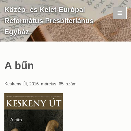
Közép- és Kelet-Európai
Skip
Református Presbiteriánus
to
content
Egyház
A bűn
Keskeny Út, 2016. március, 65. szám