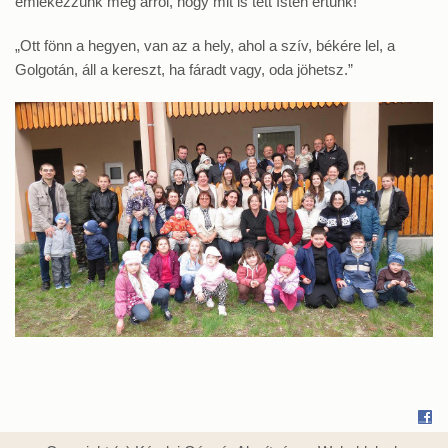
emlékezzünk meg arról, hogy mit is tett Isten értünk!
„Ott fönn a hegyen, van az a hely, ahol a szív, békére lel, a
Golgotán, áll a kereszt, ha fáradt vagy, oda jöhetsz.”