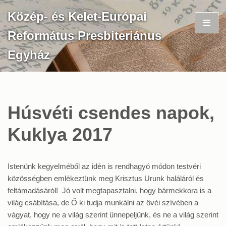
Közép- és Kelet-Európai
Skip
Református Presbiteriánus
to
content
Egyház
Húsvéti csendes napok,
Kuklya 2017
Istenünk kegyelméből az idén is rendhagyó módon testvéri
közösségben emlékeztünk meg Krisztus Urunk haláláról és
feltámadásáról! Jó volt megtapasztalni, hogy bármekkora is a
világ csábítása, de Ő ki tudja munkálni az övéi szívében a
vágyat, hogy ne a világ szerint ünnepeljünk, és ne a világ szerint