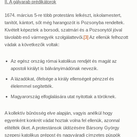
II. A gályarab prédikátorok
1674. március 5-re több protestáns lelkészt, iskolamestert,
tanítót, kántort, sőt még harangozót is Pozsonyba rendeltek.
Kivételt képeztek a borsodi, szatmári és a Pozsonytól jóval
távolabb eső vármegyék szolgálattevői.
[3]
Az ellenük felhozott
vádak a következők voltak:
Az egész ország római katolikus rendjét és magát az
apostoli királyt is bálványimádónak nevezik.
A lázadókat, őfelsége a király ellenségeit pénzzel és
élelemmel segítették.
Magyarország elfoglalására utat nyitottak a töröknek.
A kollektív bűnösség elve alapján, vagyis anélkül hogy
egyenként konkrét vádat hoztak volna fel ellenük, azonnal
elítélték őket. A protestánsok üldözésére Bársony György
szepesi katolikus prépost és nagyváradi címzetes püspök