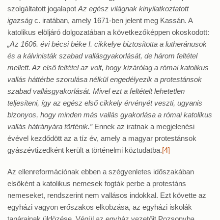
szolgáltatott jogalapot
Az egész világnak kinyilatkoztatott
igazság
c. iratában, amely 1671-ben jelent meg Kassán. A
katolikus elöljáró dolgozatában a következőképpen okoskodott:
„Az 1606. évi bécsi béke I. cikkelye biztosította a lutheránusok
és a kálvinisták szabad vallásgyakorlását, de három feltétel
mellett. Az első feltétel az volt, hogy kizárólag a római katolikus
vallás háttérbe szorulása nélkül engedélyezik a protestánsok
szabad vallásgyakorlását. Mivel ezt a feltételt lehetetlen
teljesíteni, így az egész első cikkely érvényét veszti, ugyanis
bizonyos, hogy minden más vallás gyakorlása a római katolikus
vallás hátrányára történik.”
Ennek az iratnak a megjelenési
évével kezdődött az a tíz év, amely a magyar protestánsok
gyászévtizedként került a történelmi köztudatba.
[4]
Az ellenreformációnak ebben a szégyenletes időszakában
elsőként a katolikus nemesek fogták perbe a protestáns
nemeseket, rendszerint nem vallásos indokkal. Ezt követte az
egyházi vagyon erőszakos elkobzása, az egyházi iskolák
tanárainak üldözése. Végül az egyház vezetőit Pozsonyba