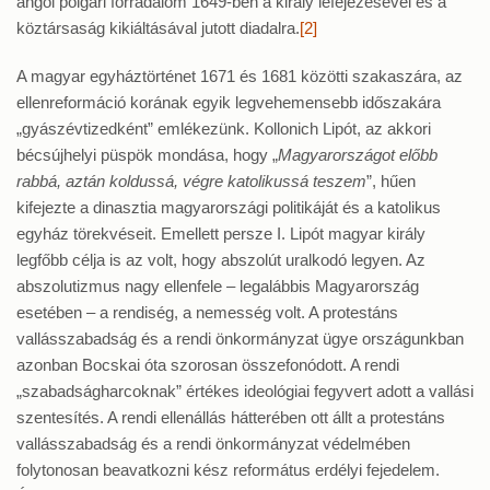
angol polgári forradalom 1649-ben a király lefejezésével és a
köztársaság kikiáltásával jutott diadalra.
[2]
A magyar egyháztörténet 1671 és 1681 közötti szakaszára, az
ellenreformáció korának egyik legvehemensebb időszakára
„gyászévtizedként” emlékezünk. Kollonich Lipót, az akkori
bécsújhelyi püspök mondása, hogy „
Magyarországot előbb
rabbá, aztán koldussá, végre katolikussá teszem
”, hűen
kifejezte a dinasztia magyarországi politikáját és a katolikus
egyház törekvéseit. Emellett persze I. Lipót magyar király
legfőbb célja is az volt, hogy abszolút uralkodó legyen. Az
abszolutizmus nagy ellenfele – legalábbis Magyarország
esetében – a rendiség, a nemesség volt. A protestáns
vallásszabadság és a rendi önkormányzat ügye országunkban
azonban Bocskai óta szorosan összefonódott. A rendi
„szabadságharcoknak” értékes ideológiai fegyvert adott a vallási
szentesítés. A rendi ellenállás hátterében ott állt a protestáns
vallásszabadság és a rendi önkormányzat védelmében
folytonosan beavatkozni kész református erdélyi fejedelem.