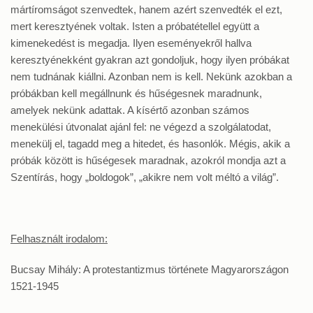
mártíromságot szenvedtek, hanem azért szenvedték el ezt,
mert keresztyének voltak. Isten a próbatétellel együtt a
kimenekedést is megadja. Ilyen eseményekről hallva
keresztyénekként gyakran azt gondoljuk, hogy ilyen próbákat
nem tudnának kiállni. Azonban nem is kell. Nekünk azokban a
próbákban kell megállnunk és hűségesnek maradnunk,
amelyek nekünk adattak. A kísértő azonban számos
menekülési útvonalat ajánl fel: ne végezd a szolgálatodat,
menekülj el, tagadd meg a hitedet, és hasonlók. Mégis, akik a
próbák között is hűségesek maradnak, azokról mondja azt a
Szentírás, hogy „boldogok”, „akikre nem volt méltó a világ”.
Felhasznált irodalom:
Bucsay Mihály: A protestantizmus története Magyarországon
1521-1945