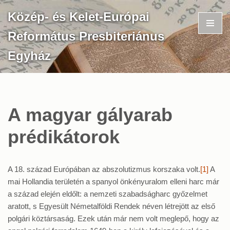
Közép- és Kelet-Európai
Skip
Református Presbiteriánus
to
content
Egyház
A magyar gályarab
prédikátorok
A 18. század Európában az abszolutizmus korszaka volt.
[1]
A
mai Hollandia területén a spanyol önkényuralom elleni harc már
a század elején eldőlt: a nemzeti szabadságharc győzelmet
aratott, s Egyesült Németalföldi Rendek néven létrejött az első
polgári köztársaság. Ezek után már nem volt meglepő, hogy az