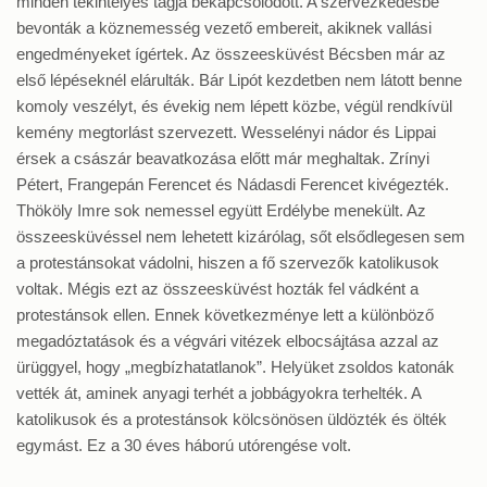
minden tekintélyes tagja bekapcsolódott. A szervezkedésbe
bevonták a köznemesség vezető embereit, akiknek vallási
engedményeket ígértek. Az összeesküvést Bécsben már az
első lépéseknél elárulták. Bár Lipót kezdetben nem látott benne
komoly veszélyt, és évekig nem lépett közbe, végül rendkívül
kemény megtorlást szervezett. Wesselényi nádor és Lippai
érsek a császár beavatkozása előtt már meghaltak. Zrínyi
Pétert, Frangepán Ferencet és Nádasdi Ferencet kivégezték.
Thököly Imre sok nemessel együtt Erdélybe menekült. Az
összeesküvéssel nem lehetett kizárólag, sőt elsődlegesen sem
a protestánsokat vádolni, hiszen a fő szervezők katolikusok
voltak. Mégis ezt az összeesküvést hozták fel vádként a
protestánsok ellen. Ennek következménye lett a különböző
megadóztatások és a végvári vitézek elbocsájtása azzal az
ürüggyel, hogy „megbízhatatlanok”. Helyüket zsoldos katonák
vették át, aminek anyagi terhét a jobbágyokra terhelték. A
katolikusok és a protestánsok kölcsönösen üldözték és ölték
egymást. Ez a 30 éves háború utórengése volt.