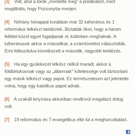
[3]
Volt, ahol a török „mentette meg” a prédikátort, mert
megtiltotta, hogy Pozsonyba menjen.
[4]
Néhány hónappal korábban már 32 lutheránus és 1
református lelkészt beidéztek. Biztatták őket, hogy a három
feltétel közül egyet fogadjanak el, különben meghalnak. A
lutheránusok akkor a másodikat, a számkivetést választották.
Erre felbuzdulva következett a második, nagyobb beidézés.
[5]
Ha egy gyülekezet lelkész nélkül maradt, akkor a
földbirtokosnak vagy az „államnak” kötelessége volt biztosítani
egy másik lelkészt vagy papot. Ez természetesen azt jelentette
volna, hogy egy katolikus papot adnak.
[6]
A szakáll lenyírása akkoriban rendkívül megalázó dolog
volt.
[7]
19 református és 7 evangélikus élte túl a meghurcoltatást.