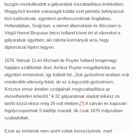
buzgón munkálkodott a gályarabok kiszabadítása érdekében.
Meggyőző levelek sokaságát küldte szét jelentős befolyással
bíró tudósoknak, egyetemi professzoroknak Angliában,
Hollandiában, Svájcban, a német államokban és Bécsben is.
Végül Hamel Bruyuiux bécsi holland követ ért el sikereket a
gályarabok ügyében, aki rábírta kormányát arra, hogy
diplomáciai lépést tegyen.
1676. február 11-én Michael de Ruyter holland tengernagy
hajójára szállították őket. Amikor Ruyter megpillantotta az
elgyötört embereket, így kiáltott fel:
„Sok győzelmet arattam már
mindenféle ellenség felett, de ez a legszebb győzelmem,
Krisztus emez ártatlan szolgáinak megszabadítása az
elviselhetetlen tehertől.”
A 32 gályarabnak eladott lelkész és
tanító közül ekkor még 26 volt életben.
[7]
A sárvári és kapuvári
fogolycsoportnak 5 túlélője maradt, ők csak 1676 májusában
szabadultak.
Ezek az emberek nem azért voltak keresztyének, mert