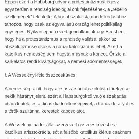
Éppen ezért a Habsburg udvar a protestantizmust egész
egyszerűen a rendiség ideológiai önkifejezésének, a „rebellió
szellemének” tekintette. A kor abszolutista gondolkodásához
tartozott, hogy csak az egyvallású ország lehet politikailag
egységes. Nyilván éppen ezért gondolkodtak úgy Bécsben,
hogy ha a protestantizmus a rendiség vallása, akkor az
abszolutizmusé csakis a római katolicizmus lehet. Azért a
katolikus nemesség sem hagyta másnak a koncot. Őrizte a
sarkalatos rendi kiváltságokat, a nemesi adómentességet.
I. A Wesselényi-féle összeesküvés
A nemesség rájött, hogy a császárság abszolutista törekvése
nekik hátrányt jelent, ezért a Habsburgoktól való elszakadás
útjára léptek, és a dinasztia fő ellenségeivel, a francia királlyal és
a török szultánnal kerestek kapcsolatot.
A Wesselényi nádor által szervezett összeesküvésbe a
katolikus arisztokrácia, sőt a felsőbb katolikus klérus csaknem