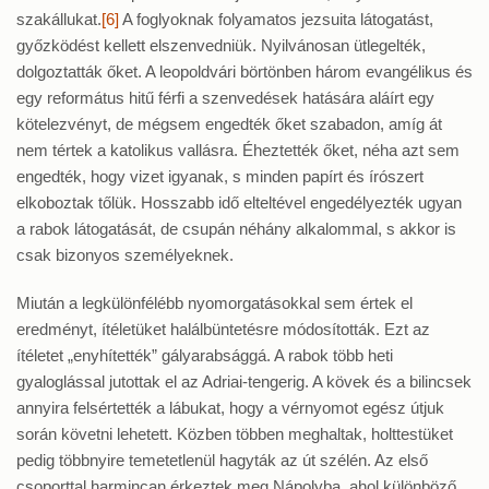
szakállukat.
[6]
A foglyoknak folyamatos jezsuita látogatást,
győzködést kellett elszenvedniük. Nyilvánosan ütlegelték,
dolgoztatták őket. A leopoldvári börtönben három evangélikus és
egy református hitű férfi a szenvedések hatására aláírt egy
kötelezvényt, de mégsem engedték őket szabadon, amíg át
nem tértek a katolikus vallásra. Éheztették őket, néha azt sem
engedték, hogy vizet igyanak, s minden papírt és írószert
elkoboztak tőlük. Hosszabb idő elteltével engedélyezték ugyan
a rabok látogatását, de csupán néhány alkalommal, s akkor is
csak bizonyos személyeknek.
Miután a legkülönfélébb nyomorgatásokkal sem értek el
eredményt, ítéletüket halálbüntetésre módosították. Ezt az
ítéletet „enyhítették” gályarabsággá. A rabok több heti
gyaloglással jutottak el az Adriai-tengerig. A kövek és a bilincsek
annyira felsértették a lábukat, hogy a vérnyomot egész útjuk
során követni lehetett. Közben többen meghaltak, holttestüket
pedig többnyire temetetlenül hagyták az út szélén. Az első
csoporttal harmincan érkeztek meg Nápolyba, ahol különböző