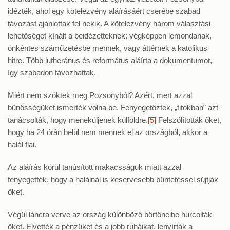
idézték, ahol egy kötelezvény aláírásáért cserébe szabad
távozást ajánlottak fel nekik. A kötelezvény három választási
lehetőséget kínált a beidézetteknek: végképpen lemondanak,
önkéntes száműzetésbe mennek, vagy áttérnek a katolikus
hitre. Több lutheránus és református aláírta a dokumentumot,
így szabadon távozhattak.
Miért nem szöktek meg Pozsonyból? Azért, mert azzal
bűnösségüket ismerték volna be. Fenyegetőztek, „titokban” azt
tanácsolták, hogy meneküljenek külföldre.
[5]
Felszólították őket,
hogy ha 24 órán belül nem mennek el az országból, akkor a
halál fiai.
Az aláírás körül tanúsított makacsságuk miatt azzal
fenyegették, hogy a halálnál is keservesebb büntetéssel sújtják
őket.
Végül láncra verve az ország különböző börtöneibe hurcolták
őket. Elvették a pénzüket és a jobb ruháikat, lenyírták a