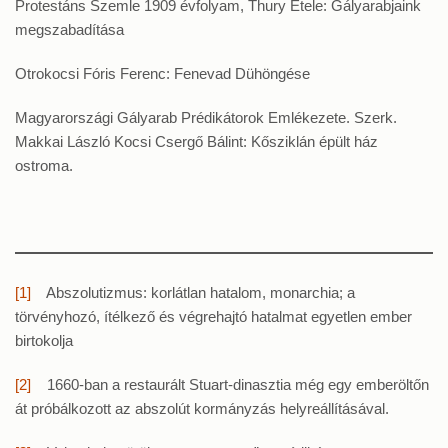
Protestáns Szemle 1909 évfolyam, Thury Etele: Gályarabjaink
megszabadítása
Otrokocsi Fóris Ferenc: Fenevad Dühöngése
Magyarországi Gályarab Prédikátorok Emlékezete. Szerk.
Makkai László Kocsi Csergő Bálint: Kősziklán épült ház
ostroma.
[1]
Abszolutizmus: korlátlan hatalom, monarchia; a
törvényhozó, ítélkező és végrehajtó hatalmat egyetlen ember
birtokolja
[2]
1660-ban a restaurált Stuart-dinasztia még egy emberöltőn
át próbálkozott az abszolút kormányzás helyreállításával.