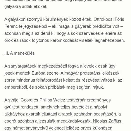
gályákra adták el őket.
A gályákon szörnyű körülmények között éltek. Ottrokocsi Fóris
Ferenc feljegyzéseiből – aki maga is gályarab prédikátor volt –
azonban mégis az derül ki, hogy a sok szenvedés ellenére az
őrök és rabok folytonos káromkodását viselték legnehezebben.
III. A menekülés
A sanyargatások megkezdésétől fogva a levelek csak úgy
jöttek-mentek Európa szerte. A magyar protestáns lelkészek
sorsa mindenütt felháborodást keltett és részvétet váltott ki az
emberekből, és sokan próbáltak meg segíteni rajtuk.
A svájci Georg és Philipp Welcz testvérpár eredményes
gyűjtést rendezett, amelynek teljes bevételét a nápolyi
alkirályhoz akarták eljuttatni a rabok szabadon bocsátásért, a
cserét azonban a jezsuiták megakadályozták. Nicolas Zaffius,
egy német anyanyelvű velencei lelkész-orvos különösen