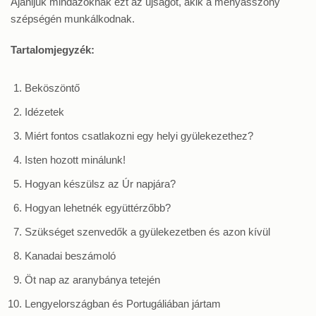
Ajánljuk mindazoknak ezt az újságot, akik a menyasszony
szépségén munkálkodnak.
Tartalomjegyzék:
Beköszöntő
Idézetek
Miért fontos csatlakozni egy helyi gyülekezethez?
Isten hozott minálunk!
Hogyan készülsz az Úr napjára?
Hogyan lehetnék együttérzőbb?
Szükséget szenvedők a gyülekezetben és azon kívül
Kanadai beszámoló
Öt nap az aranybánya tetején
Lengyelországban és Portugáliában jártam