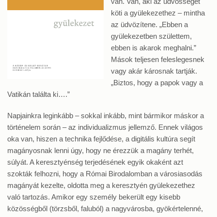
van. Van, aki az üdvösségét
köti a gyülekezethez – mintha
az üdvözítene. „Ebben a
gyülekezetben születtem,
ebben is akarok meghalni.”
Mások teljesen feleslegesnek
vagy akár károsnak tartják.
„Biztos, hogy a papok vagy a
Vatikán találta ki….”
Napjainkra leginkább – sokkal inkább, mint bármikor máskor a
történelem során – az individualizmus jellemző. Ennek világos
oka van, hiszen a technika fejlődése, a digitális kultúra segít
magányosnak lenni úgy, hogy ne érezzük a magány terhét,
súlyát. A keresztyénség terjedésének egyik okaként azt
szokták felhozni, hogy a Római Birodalomban a városiasodás
magányát kezelte, oldotta meg a keresztyén gyülekezethez
való tartozás. Amikor egy személy bekerült egy kisebb
közösségből (törzsből, faluból) a nagyvárosba, gyökértelenné,