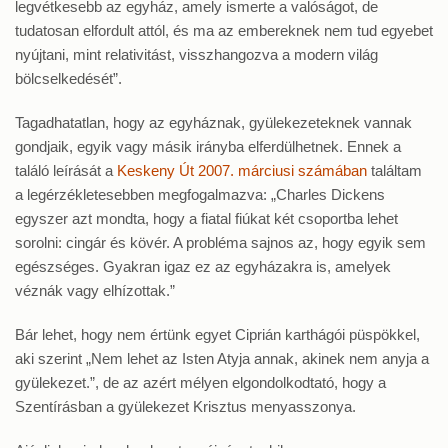
legvétkesebb az egyház, amely ismerte a valóságot, de
tudatosan elfordult attól, és ma az embereknek nem tud egyebet
nyújtani, mint relativitást, visszhangozva a modern világ
bölcselkedését”.
Tagadhatatlan, hogy az egyháznak, gyülekezeteknek vannak
gondjaik, egyik vagy másik irányba elferdülhetnek. Ennek a
találó leírását a
Keskeny Út 2007. márciusi számában
találtam
a legérzékletesebben megfogalmazva: „Charles Dickens
egyszer azt mondta, hogy a fiatal fiúkat két csoportba lehet
sorolni: cingár és kövér. A probléma sajnos az, hogy egyik sem
egészséges. Gyakran igaz ez az egyházakra is, amelyek
véznák vagy elhízottak.”
Bár lehet, hogy nem értünk egyet Ciprián karthágói püspökkel,
aki szerint „Nem lehet az Isten Atyja annak, akinek nem anyja a
gyülekezet.”, de az azért mélyen elgondolkodtató, hogy a
Szentírásban a gyülekezet Krisztus menyasszonya.