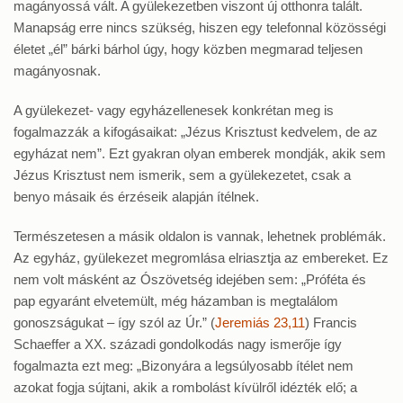
magányossá vált. A gyülekezetben viszont új otthonra talált.
Manapság erre nincs szükség, hiszen egy telefonnal közösségi
életet „él” bárki bárhol úgy, hogy közben megmarad teljesen
magányosnak.
A gyülekezet- vagy egyházellenesek konkrétan meg is
fogalmazzák a kifogásaikat: „Jézus Krisztust kedvelem, de az
egyházat nem”. Ezt gyakran olyan emberek mondják, akik sem
Jézus Krisztust nem ismerik, sem a gyülekezetet, csak a
benyo másaik és érzéseik alapján ítélnek.
Természetesen a másik oldalon is vannak, lehetnek problémák.
Az egyház, gyülekezet megromlása elriasztja az embereket. Ez
nem volt másként az Ószövetség idejében sem: „Próféta és
pap egyaránt elvetemült, még házamban is megtalálom
gonoszságukat – így szól az Úr.” (
Jeremiás 23,11
) Francis
Schaeffer a XX. századi gondolkodás nagy ismerője így
fogalmazta ezt meg: „Bizonyára a legsúlyosabb ítélet nem
azokat fogja sújtani, akik a rombolást kívülről idézték elő; a