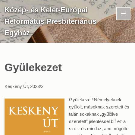
Közép- és Kelet-Európai
Skip
Református Presbiteriánus
to
content
Egyház
Gyülekezet
Keskeny Út, 2023/2
Gyülekezet! Némelyeknek
gyűlölt, másoknak szeretett és
talán sokaknak „gyűlölve
szeretett” jelentéssel bír ez a
szó – és mindaz, ami mögötte