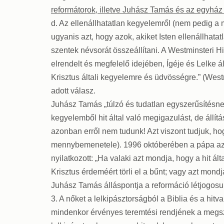
reformátorok, illetve Juhász Tamás és az egyház 
d. Az ellenállhatatlan kegyelemről (nem pedig a 
ugyanis azt, hogy azok, akiket Isten ellenállhat
szentek névsorát összeállítani. A Westminsteri Hi
elrendelt és megfelelő idejében, Ígéje és Lelke 
Krisztus általi kegyelemre és üdvösségre.” (West
adott válasz.
Juhász Tamás „túlzó és tudatlan egyszerűsítésnek
kegyelemből hit által való megigazulást, de állít
azonban erről nem tudunk! Azt viszont tudjuk, ho
mennybemenetele). 1996 októberében a pápa az evo
nyilatkozott: „Ha valaki azt mondja, hogy a hit
Krisztus érdeméért törli el a bűnt; vagy azt mond
Juhász Tamás álláspontja a reformáció létjogosul
3. A
nőket a lelkipásztorságból a Biblia és a hitvall
mindenkor érvényes teremtési rendjének a megs