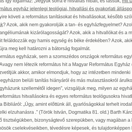
s így fogalmaz: „vegyük sorra e hitvallás hibáit, és lássuk,
mit 
tus egyház jelenlegi teológiai, hitvallási és gyakorlati állásp
re követi a református tanításokat és hitvallásokat, később szó
ak
? Azok, akik nem gyakorolják a tan- és egyházfegyelmet? A
vangéliumának kizárólagosságát? Azok, akik a hitvallókat és a
ait feláldozzák egy hamis egység és béke érdekében? Azok, aki
jra meg kell határozni a bátorság fogalmát.
formátus egyházak, sem a szomszédos országok református egyh
. Avagy nem létezik református hit a Magyar Református Egyház 
özvetítjük akkor, amikor elmondjuk, hogy az intézetben mindenki 
 egyházon belüli tanítás hiányáról és más mulasztásokról árulko
 egyházunk szellemétől idegen”, vizsgáljuk meg, milyen az egyh
református hitvallásokra és egyes református teológusokra hiva
a Bibliáról: „Úgy, amint előttünk áll, gyarlóságokkal terhelt iro
lki elzuhanásra .” (Török István, Dogmatika 81. old.) Barth Kár
az ő tisztségükben, bizonyságtevő szerepükben, vagy magában a 
bűnösök cselekvéseikben, tévedésre képesek, és tulajdonképpen