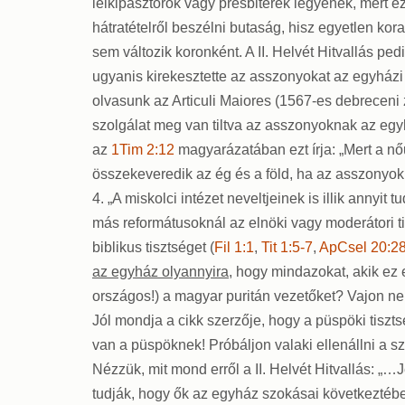
lelkipásztorok vagy presbiterek legyenek, mert eze
hátratételről beszélni butaság, hisz egyetlen ko
sem változik koronként. A II. Helvét Hitvallás p
ugyanis kirekesztette az asszonyokat az egyházi s
olvasunk az Articuli Maiores (1567-es debreceni 
szolgálat meg van tiltva az asszonyoknak az egy
az
1Tim 2:12
magyarázatában ezt írja: „Mert a nő
összekeveredik az ég és a föld, ha az asszonyok
4. „A miskolci intézet neveltjeinek is illik anny
más reformátusoknál az elnöki vagy moderátori ti
biblikus tisztséget (
Fil 1:1
,
Tit 1:5-7
,
ApCsel 20:2
az egyház olyannyira
, hogy mindazokat, akik ez 
országos!) a magyar puritán vezetőket? Vajon ne
Jól mondja a cikk szerzője, hogy a püspöki tiszts
van a püspöknek! Próbáljon valaki ellenállni a sz
Nézzük, mit mond erről a II. Helvét Hitvallás: „…
tudják, hogy ők az egyház szokásai következtébe