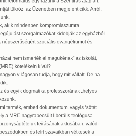
tanít református egyházunk a Szentírás alapján.
”
ontját tükrözi az Üzenetben megjelent cikk
. Arról,
lunk.
zok, akik mindenben kompromisszumra
 megújulást szorgalmazókat kidobják az egyházból
k népszerűségért szociális evangéliumot és
ázai nem ismerték el magukénak” az iskolát,
(MRE) kötelékein kívül?
nagyon világosan tudja, hogy mit vállalt. De ha
dik.
áz és egyik dogmatika professzorának „helyes
tkozunk.
dalmi termék, emberi dokumentum, vagyis ‘sötét
oly a MRE nagyrabecsült liberális teológusa
bizonyságtételük leírásának aktusában, valódi
 beszédükben és leírt szavaikban vétkesek a