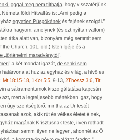
enki joggal meg nem tilthatja
, hogy visszatérjünk
a Németalföldi Hitvallás is: „Ami pedig a
egyház
egyetlen Püspökének
és fejének szolgái.”
stákra hagyom, amelynek (és ezt nyíltan vallom)
sten átka alatt van, bizonyára még semmit sem
 the Church, 101. old.) Isten Igéje és a
e „történelmi maradványtól
”.
meri
” a két mondat igazát,
de senki sem
 határvonalat húz az egyház és világ, a hívő és
n:
Mt 18:15-18
,
1Kor 5:5
, 9-13,
2Thessz 3:6
,
Tit
) Kálvin a sákramentumok kiszolgáltatása kapcsán
e azt, mert a legteljesebb mértékben igaz, hogy
pen úgy szentségtörő, mintha az Úr testét
ltassanak azok, akik rút és vétkes életet élnek,
yház magának Krisztusnak teste, ilyen rothadt
 egyházban semmi ilyen ne legyen, ahonnét az Ő
kból a keresztyén névre gyalázat áradna.”