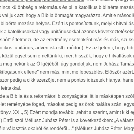
nincs különbség a református és pl. a katolikus bibliaértelmezés
és valljuk azt, hogy a Biblia önmagát magyarázza. Amit e máso
ibliaértelmezése helyes. Ezért is pontosítottunk, melyik hitvall
 a katolikusokkal vagy unitáriusokkal azonos következtetésekr
ásból” értelmezi, de az eredmény esetenként más és más, szüksé
likus, unitárius, adventista stb. módon). Ez azt jelenti, hogy 
ok közül egyet sem emeltünk ki, mert hisszük, hogy e hitvallások 
a meg nekünk az Ő Igéjéből, úgy gondoljuk, nem Juhász Tamásra 
kifogásunk ellene” nem más, mint mellébeszélés. Először azért, 
dszor pedig a
cikk szerzőjét nem a pontos idézetek hiánya
,
hanem
eírtakkal.
, de a Biblia és a reformátori bizonyságtétel itt is másképpen szól
élet reményébe fogad, másokat pedig az örök halálra szán, egys
 könyv, XXI., 5) Ezért mondja tovább: „tehát a szerint, amint kiki
.) Erről szól Méliusz Juhász Péter is a következőkben: „A választ
le választás okairól és rendéről…” (Méliusz Juhász Péter, Magya