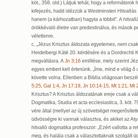
köt., 358. old.) Látjuk tehát, hogy a reformátoro
kifejezés, hadd idézzük a Westminsteri Hitvallás I
hanem (a kárhozatban) hagyta a többit”. A hitva
örökkévaló életre van predestinálva, és mások ped
véletlenre.
c. „Jézus Krisztus áldozata egyetemes, nem csak a
Heidelbergi Káté 20. kérdésére és a Dordrechti K
megváltásra. A
Jn 3:16
említése, mely szerint Jéz
egyes embert kell értenünk. „Íme, mind e világ ő
követte volna. Ellenben a Biblia világosan beszél a
5:25
,
Gal 1:4
,
Jn 17:19
,
Jn 10:14-15
,
Mt 1:21
,
Mt 
Krisztus? A Krisztus áldozatának ereje csak a v
Dogmatika, Studia et acta ecclesiastica, 3. köt. 7
vére által (mellyel az új szövetséget megerősíte
üdvösségre ki vannak választva, és akiket az Aty
hitvalló dogmatika professzor: „Ezért vallotta a r
meg, és halála csak a választottaknak szolgált ü