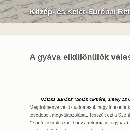
Közép- és Kelet-Európai Re
Skip
to
content
A gyáva elkülönülők vála
Válasz Juhász Tamás cikkére, amely az Üz
Megdöbbenve vettük tudomásul, hogy intézetünke
tévedések megválaszolását. Tesszük ezt a Szentí
Csodálkozunk azon, hogy a református egyház ily 