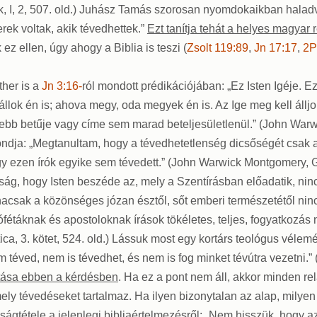
tik, I, 2, 507. old.) Juhász Tamás szorosan nyomdokaikban hala
ek voltak, akik tévedhettek.”
Ezt tanítja tehát a helyes magyar 
ez ellen, úgy ahogy a Biblia is teszi (
Zsolt 119:89
,
Jn 17:17
,
2P
ther is a
Jn 3:16-
ról mondott prédikációjában: „Ez Isten Igéje. 
állok én is; ahova megy, oda megyek én is. Az Ige meg kell állj
nebb betűje vagy címe sem marad beteljesületlenül.” (John Warw
mondja: „Megtanultam, hogy a tévedhetetlenség dicsőségét csak
ezen írók egyike sem tévedett.” (John Warwick Montgomery, God
zság, hogy Isten beszéde az, mely a Szentírásban előadatik, ni
sak a közönséges józan észtől, sőt emberi természetétől nincs me
étáknak és apostoloknak írások tökéletes, teljes, fogyatkozás nél
ica, 3. kötet, 524. old.) Lássuk most egy kortárs teológus vélemén
ved, nem is tévedhet, és nem is fog minket tévútra vezetni.” (
ítása ebben a kérdésben
. Ha ez a pont nem áll, akkor minden re
ely tévedéseket tartalmaz. Ha ilyen bizonytalan az alap, milyen
gtétele a jelenlegi bibliaértelmezésről
: „Nem hisszük, hogy a