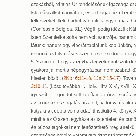
szokásból, mint az Úr rendelésének igazsága szer
Isten ősi alkotmányához, és azt fogadjuk el emberi 
lelkészeket illeti, bárhol vannak is, egyforma a
(Confessio Belgica, 31.) Végül pedig idézzük Kál
Isten Szentlelke soha nem volt szerzője
, hanem c
látunk: hanem egy viperát táplálunk keblünkön, me
református hitvallások szerint cselekedne a mag
5. Szomorú, hogy az egyházfegyelemről szóló ké
gyakorolja
, mert a népegyházban nem szabad külö
hitetlen között (
2Kor 6:11-18
,
1Jn 2:15-17
). Tová
3:10-11
. (Lásd továbbá II. Helv. Hitv. XIV., XVII.
így szól: „… gondot kell fordítani az úrvacsorára
az, akire az osztogatás bízatott, ha tudva és aka
kutyáknak dobta volna oda.” (Institutio 4. könyv, 
mintha az Ő szent egyháza az istentelen és bűn
és bűzös tagokkal nem fertőztethető meg anélkül
szentséges nevére valami gyalázat származnék, k