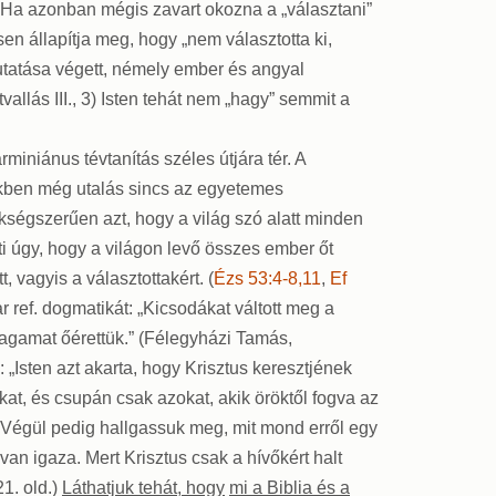
et. Ha azonban mégis zavart okozna a „választani”
sen állapítja meg, hogy „nem választotta ki,
mutatása végett, némely ember és angyal
llás III., 3) Isten tehát nem „hagy” semmit a
miniánus tévtanítás széles útjára tér. A
zekben még utalás sincs az egyetemes
ükségszerűen azt, hogy a világ szó alatt minden
ti úgy, hogy a világon levő összes ember őt
, vagyis a választottakért. (
Ézs 53:4-8,11
,
Ef
 ref. dogmatikát: „Kicsodákat váltott meg a
magamat őérettük.” (Félegyházi Tamás,
: „Isten azt akarta, hogy Krisztus keresztjének
kat, és csupán csak azokat, akik öröktől fogva az
) Végül pedig hallgassuk meg, mit mond erről egy
 van igaza. Mert Krisztus csak a hívőkért halt
1. old.)
Láthatjuk tehát, hogy
mi a Biblia és a