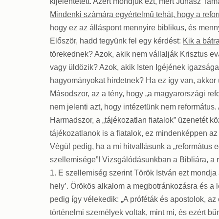
kijelentetett. Azért mondjuk ezt, mert Juhász Tamá
Mindenki számára egyértelmű tehát, hogy a reformá
hogy ez az álláspont mennyire biblikus, és mennyi
Először, hadd tegyünk fel egy kérdést:
Kik a bátr
törekednek? Azok, akik nem vállalják Krisztus e
vagy üldözik? Azok, akik Isten Igéjének igazság
hagyományokat hirdetnek? Ha ez így van, akkor ú
Másodszor, az a tény, hogy „a magyarországi re
nem jelenti azt, hogy intézetünk nem református
Harmadszor, a „tájékozatlan fiatalok” üzenetét k
tájékozatlanok is a fiatalok, ez mindenképpen az
Végül pedig, ha a mi hitvallásunk a „református
szellemisége”! Vizsgálódásunkban a Bibliára, a 
1. E szellemiség szerint Török István ezt mondja 
hely’. Örökös alkalom a megbotránkozásra és a le
pedig így vélekedik: „A próféták és apostolok, 
történelmi személyek voltak, mint mi, és ezért 