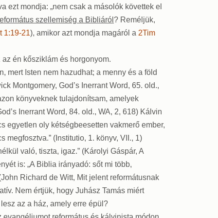
dva ezt mondja: „nem csak a másolók követtek el
református szellemiség a Bibliáról
? Reméljük,
t 1:19-21
), amikor azt mondja magáról a
2Tim
Ez az én kősziklám és horgonyom.
on, mert Isten nem hazudhat; a menny és a föld
ick Montgomery, God’s Inerrant Word, 65. old.,
 azon könyveknek tulajdonítsam, amelyek
’s Inerrant Word, 84. old., WA, 2, 618) Kálvin
ncs egyetlen oly kétségbeesetten vakmerő ember,
gfosztva.” (Institutio, 1. könyv, VII., 1)
kül való, tiszta, igaz.” (Károlyi Gáspár, A
yét is: „A Biblia irányadó: sőt mi több,
John Richard de Witt, Mit jelent reformátusnak
latív. Nem értjük, hogy Juhász Tamás miért
 lesz az a ház, amely erre épül?
z evangéliumot református és kálvinista módon