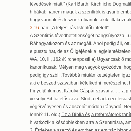
tévedések miatt.” (Karl Barth, Kirchliche Dogma
hibákat: hanem maguk a szentírók is gyarló ember
hogy vannak és lesznek olyanok, akik tiltakoznak 
3:16-
ban: „A teljes Írás Istentől ihletett”.
A Szentírás tévedhetetlenségét hangsúlyozza Lu
Ráhagyatkozom és az megáll. Ahol pedig áll, ott 
elpusztulhat, de az Ő Igéjének a legjelentéktele
WA, 10, III, 162 /Kirchenpostille) Ugyancsak ő 
kanonikusak. Mélyen meg vagyok győződve, hogy 
pedig így szól: „Továbbá miután kétségtelen iga
aki e beszéd szavaiban kételkedni merészelne, hac
Figyeljünk most Károlyi Gáspár szavaira: „…a próf
vizsolyi Biblia előszava, Studia et acta ecclesiast
végérvényesen és abszolút módon irányadó. Nem té
lenni? 11. old.)
Ez a Biblia és
a reformátorok tan
hivatkozik a későbbiekben arra a Szentírásra, am
2.
Érdekes a szerző és egyben az egyház bizonysá