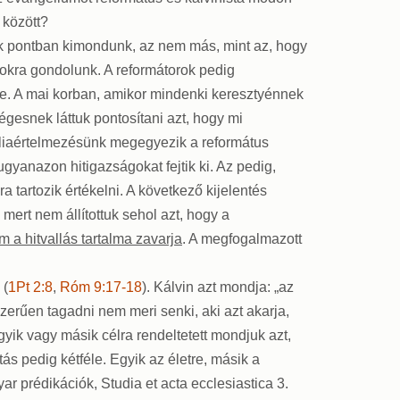
 között?
dik pontban kimondunk, az nem más, mint az, hogy
ásokra gondolunk. A reformátorok pedig
e. A mai korban, amikor mindenki keresztyénnek
gesnek láttuk pontosítani azt, hogy mi
bibliaértelmezésünk megegyezik a református
ugyanazon hitigazságokat fejtik ki. Az pedig,
tartozik értékelni. A következő kijelentés
mert nem állítottuk sehol azt, hogy a
 a hitvallás tartalma zavarja
. A megfogalmazott
 (
1Pt 2:8
,
Róm 9:17-18
). Kálvin azt mondja: „az
zerűen tagadni nem meri senki, aki azt akarja,
 egyik vagy másik célra rendeltetett mondjuk azt,
ás pedig kétféle. Egyik az életre, másik a
r prédikációk, Studia et acta ecclesiastica 3.