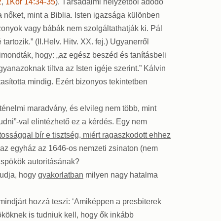
2
,
1Kor 14:34-35
). Társadalmi helyzetből adódó
 nőket, mint a Biblia. Isten igazsága különben
szonyok vagy bábák nem szolgáltathatják ki. Pál
tozik.” (II.Helv. Hitv. XX. fej.) Ugyanerről
kimondták, hogy: „az egész beszéd és tanításbeli
nazoknak tiltva az Isten igéje szerint.” Kálvin
sította mindig. Ezért bizonyos tekintetben
örténelmi maradvány, és elvileg nem több, mint
udni”-val elintézhető ez a kérdés. Egy nem
tossággal bír e tisztség, miért ragaszkodott ehhez
 ki az egyház az 1646-os nemzeti zsinaton (nem
püspökök autoritásának?
tudja, hogy
gyakorlatban
milyen nagy hatalma
 mindjárt hozzá teszi: ‘Amiképpen a presbiterek
köknek is tudniuk kell, hogy ők inkább