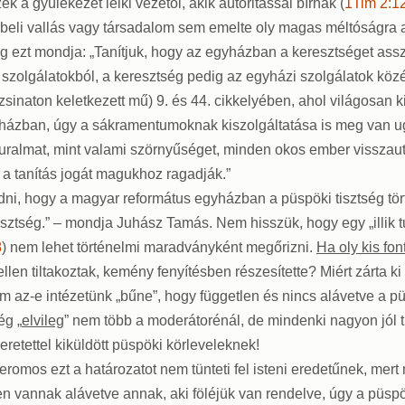
k a gyülekezet lelki vezetői, akik autoritással bírnak (
1Tim 2:1
rabeli vallás vagy társadalom sem emelte oly magas méltóságra a
edig ezt mondja: „Tanítjuk, hogy az egyházban a keresztséget as
zolgálatokból, a keresztség pedig az egyházi szolgálatok közé tar
zsinaton keletkezett mű) 9. és 44. cikkelyében, ahol világosan 
házban, úgy a sákramentumoknak kiszolgáltatása is meg van ugya
uralmat, mint valami szörnyűséget, minden okos ember visszauta
 a tanítás jogát magukhoz ragadják.”
it tudni, hogy a magyar református egyházban a püspöki tisztség t
sztség.” – mondja Juhász Tamás. Nem hisszük, hogy egy „illik t
8
) nem lehet történelmi maradványként megőrizni.
Ha oly kis fon
ellen tiltakoztak, kemény fenyítésben részesítette? Miért zárta
m az-e intézetünk „bűne”, hogy független és nincs alávetve a 
ég „
elvileg
” nem több a moderátorénál, de mindenki nagyon jól 
eretettel kiküldött püspöki körleveleknek!
Jeromos ezt a határozatot nem tünteti fel isteni eredetűnek, mert
n vannak alávetve annak, aki föléjük van rendelve, úgy a püspö