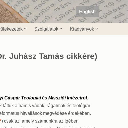
English
ülekezetek
Szolgálatok
Kiadványok
Dr. Juhász Tamás cikkére)
 Gáspár Teológiai és Missziói Intézetről.
láttuk a hamis vádak, rágalmak és teológiai
 református hitvallások megvédése érdekében.
7
) csak az, amely számunkra az Igében