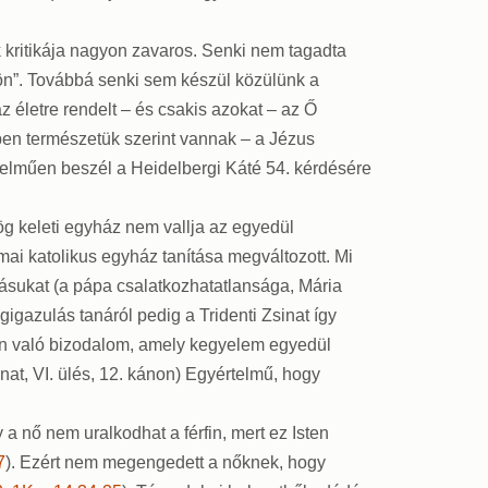
k kritikája nagyon zavaros. Senki nem tagadta
dön”. Továbbá senki sem készül közülünk a
z életre rendelt – és csakis azokat – az Ő
yben természetük szerint vannak – a Jézus
rtelműen beszél a Heidelbergi Káté 54. kérdésére
ög keleti egyház nem vallja az egyedül
ómai katolikus egyház tanítása megváltozott. Mi
tásukat (a pápa csalatkozhatatlansága, Mária
igazulás tanáról pedig a Tridenti Zsinat így
ben való bizodalom, amely kegyelem egyedül
sinat, VI. ülés, 12. kánon) Egyértelmű, hogy
gy a nő nem uralkodhat a férfin, mert ez Isten
7
). Ezért nem megengedett a nőknek, hogy