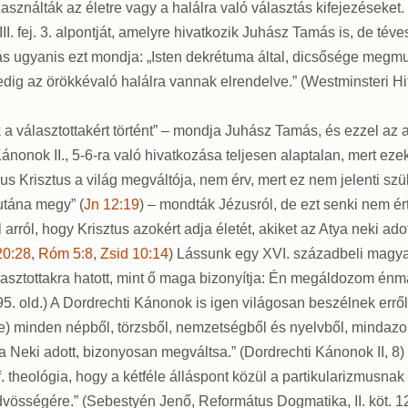
k használták az életre vagy a halálra való választás kifejezések
II. fej. 3. alpontját, amelyre hivatkozik Juhász Tamás is, de téve
llás ugyanis ezt mondja: „Isten dekrétuma által, dicsősége meg
ig az örökkévaló halálra vannak elrendelve.” (Westminsteri Hitva
 választottakért történt” – mondja Juhász Tamás, és ezzel az ar
ánonok II., 5-6-ra való hivatkozása teljesen alaptalan, mert e
us Krisztus a világ megváltója, nem érv, mert ez nem jelenti sz
 utána megy” (
Jn 12:19
) – mondták Jézusról, de ezt senki nem ér
rról, hogy Krisztus azokért adja életét, akiket az Atya neki adott
20:28
,
Róm 5:8
,
Zsid 10:14
) Lássunk egy XVI. századbeli magyar
álasztottakra hatott, mint ő maga bizonyítja: Én megáldozom én
95. old.) A Dordrechti Kánonok is igen világosan beszélnek erről
tte) minden népből, törzsből, nemzetségből és nyelvből, mindazo
a Neki adott, bizonyosan megváltsa.” (Dordrechti Kánonok II, 8
ef. theológia, hogy a kétféle álláspont közül a partikularizmusnak
dvösségére.” (Sebestyén Jenő, Református Dogmatika, II. köt. 12