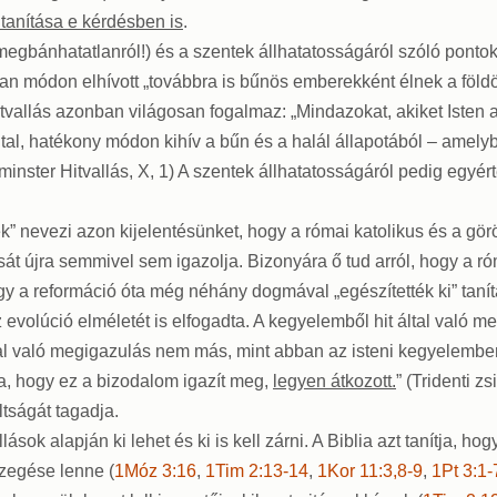
tanítása e kérdésben is
.
megbánhatatlanról!) és a szentek állhatatosságáról szóló ponto
atlan módon elhívott „továbbra is bűnös emberekként élnek a föl
tvallás azonban világosan fogalmaz: „Mindazokat, akiket Isten a
által, hatékony módon kihív a bűn és a halál állapotából – amel
minster Hitvallás, X, 1) A szentek állhatatosságáról pedig egyé
” nevezi azon kijelentésünket, hogy a római katolikus és a gör
ását újra semmivel sem igazolja. Bizonyára ő tud arról, hogy a r
gy a reformáció óta még néhány dogmával „egészítették ki” taní
lúció elméletét is elfogadta. A kegyelemből hit által való meg
 által való megigazulás nem más, mint abban az isteni kegyelem
ja, hogy ez a bizodalom igazít meg,
legyen átkozott.
” (Tridenti z
tságát tagadja.
ások alapján ki lehet és ki is kell zárni. A Biblia azt tanítja, ho
zegése lenne (
1Móz 3:16
,
1Tim 2:13-14
,
1Kor 11:3,8-9
,
1Pt 3:1-