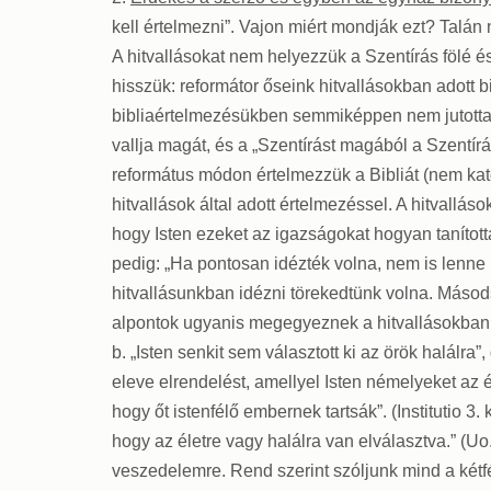
kell értelmezni”. Vajon miért mondják ezt? Talán 
A hitvallásokat nem helyezzük a Szentírás fölé 
hisszük: reformátor őseink hitvallásokban adott b
bibliaértelmezésükben semmiképpen nem jutottak
vallja magát, és a „Szentírást magából a Szentír
református módon értelmezzük a Bibliát (nem kato
hitvallások által adott értelmezéssel. A hitvallás
hogy Isten ezeket az igazságokat hogyan tanított
pedig: „Ha pontosan idézték volna, nem is lenne 
hitvallásunkban idézni törekedtünk volna. Máso
alpontok ugyanis megegyeznek a hitvallásokban l
b. „Isten senkit sem választott ki az örök halálra”
eleve elrendelést, amellyel Isten némelyeket az 
hogy őt istenfélő embernek tartsák”. (Institutio 3.
hogy az életre vagy halálra van elválasztva.” (Uo
veszedelemre. Rend szerint szóljunk mind a kétfé