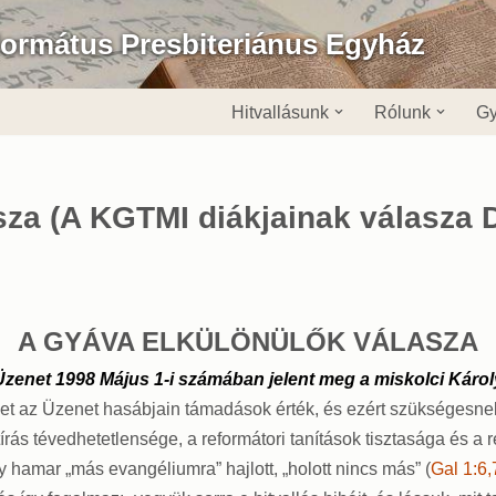
formátus Presbiteriánus Egyház
Hitvallásunk
Rólunk
Gy
sza (A KGTMI diákjainak válasza 
A GYÁVA ELKÜLÖNÜLŐK VÁLASZA
enet 1998 Május 1-i számában jelent meg a miskolci Károlyi
t az Üzenet hasábjain támadások érték, és ezért szükségesnek 
rás tévedhetetlensége, a reformátori tanítások tisztasága és a
hamar „más evangéliumra” hajlott, „holott nincs más” (
Gal 1:6,