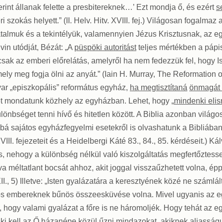
int állanak felette a presbitereknek…’ Ezt mondja ő, és ezért
s
szokás helyett.” (II. Helv. Hitv. XVIII. fej.) Világosan fogalmaz 
 hatalmuk és a tekintélyük, valamennyien Jézus Krisztusnak, az 
vin utódját, Bézát: „A
püspöki autoritást
teljes mértékben a pápi
sak az emberi előrelátás, amelyről ha nem fedezzük fel, hogy I
ly meg fogja ölni az anyát.” (Iain H. Murray, The Reformation of
yar „episzkopális” református egyház,
ha megtisztítaná
önmagát 
t mondatunk közhely az egyházban. Lehet, hogy „
mindenki elis
nbséget tenni hívő és hitetlen között. A Biblia azonban világos
bbá sajátos egyházfegyelmi esetekről is olvashatunk a Bibliába
, XVIII. fejezeteit és a Heidelbergi Káté 83., 84., 85. kérdéseit.
 is, nehogy a különbség nélkül való kiszolgáltatás megfertőztess
rva méltatlant bocsát ahhoz, akit joggal visszaűzhetett volna, ép
XII., 5) Illetve: „Isten gyalázatára a keresztyének közé ne számlá
ös embereknek bűnös összeesküvése volna. Mivel ugyanis az eg
, hogy valami gyalázat a főre is ne háromoljék. Hogy tehát az
i kell az Ő házanépe közül űzni mindazokat, akiknek aljasságu